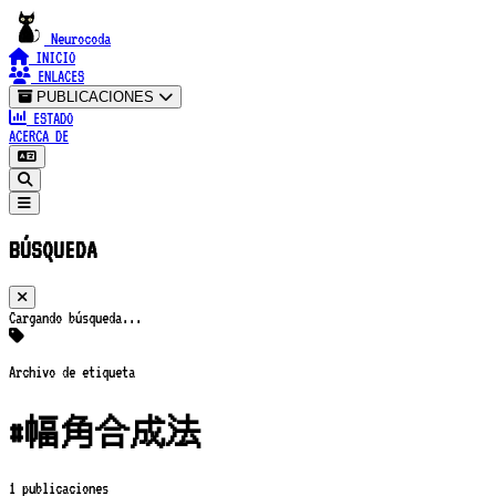
Neurocoda
INICIO
ENLACES
PUBLICACIONES
ESTADO
ACERCA DE
BÚSQUEDA
Cargando búsqueda...
Archivo de etiqueta
#幅角合成法
1 publicaciones