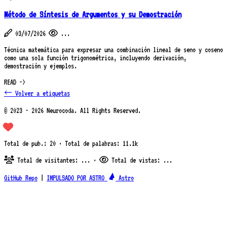
Método de Síntesis de Argumentos y su Demostración
03/07/2026
...
Técnica matemática para expresar una combinación lineal de seno y coseno
como una sola función trigonométrica, incluyendo derivación,
demostración y ejemplos.
READ ->
← Volver a etiquetas
© 2023 - 2026 Neurocoda. All Rights Reserved.
Total de pub.: 20 · Total de palabras: 11.1k
Total de visitantes:
...
·
Total de vistas:
...
GitHub Repo
|
IMPULSADO POR ASTRO
Astro