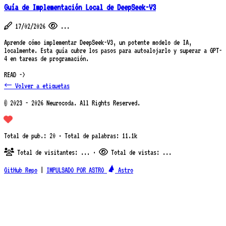
Guía de Implementación Local de DeepSeek-V3
17/02/2026
...
Aprende cómo implementar DeepSeek-V3, un potente modelo de IA,
localmente. Esta guía cubre los pasos para autoalojarlo y superar a GPT-
4 en tareas de programación.
READ ->
← Volver a etiquetas
© 2023 - 2026 Neurocoda. All Rights Reserved.
Total de pub.: 20 · Total de palabras: 11.1k
Total de visitantes:
...
·
Total de vistas:
...
GitHub Repo
|
IMPULSADO POR ASTRO
Astro