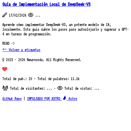
Guía de Implementación Local de DeepSeek-V3
17/02/2026
...
Aprende cómo implementar DeepSeek-V3, un potente modelo de IA,
localmente. Esta guía cubre los pasos para autoalojarlo y superar a GPT-
4 en tareas de programación.
READ ->
← Volver a etiquetas
© 2023 - 2026 Neurocoda. All Rights Reserved.
Total de pub.: 20 · Total de palabras: 11.1k
Total de visitantes:
...
·
Total de vistas:
...
GitHub Repo
|
IMPULSADO POR ASTRO
Astro