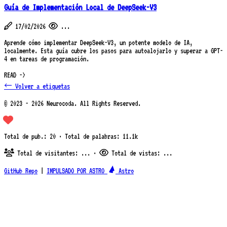
Guía de Implementación Local de DeepSeek-V3
17/02/2026
...
Aprende cómo implementar DeepSeek-V3, un potente modelo de IA,
localmente. Esta guía cubre los pasos para autoalojarlo y superar a GPT-
4 en tareas de programación.
READ ->
← Volver a etiquetas
© 2023 - 2026 Neurocoda. All Rights Reserved.
Total de pub.: 20 · Total de palabras: 11.1k
Total de visitantes:
...
·
Total de vistas:
...
GitHub Repo
|
IMPULSADO POR ASTRO
Astro