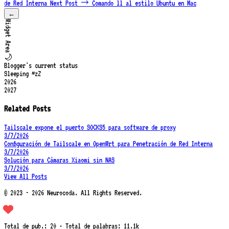
de Red Interna
Next Post →
Comando ll al estilo Ubuntu en Mac
←
Widget Area
🌙
Blogger's current status
Sleeping ~zZ
2026
2027
Related Posts
Tailscale expone el puerto SOCKS5 para software de proxy
3/7/2026
Configuración de Tailscale en OpenWrt para Penetración de Red Interna
3/7/2026
Solución para Cámaras Xiaomi sin NAS
3/7/2026
View All Posts
© 2023 - 2026 Neurocoda. All Rights Reserved.
Total de pub.: 20 · Total de palabras: 11.1k