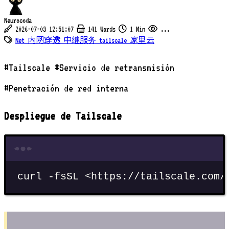
Neurocoda
2026-07-03 12:51:07
141 Words
1 Min
...
Net
内网穿透
中继服务
tailscale
家里云
#Tailscale #Servicio de retransmisión
#Penetración de red interna
Despliegue de Tailscale
Terminal window
curl
-fsSL
<https://tailscale.com/