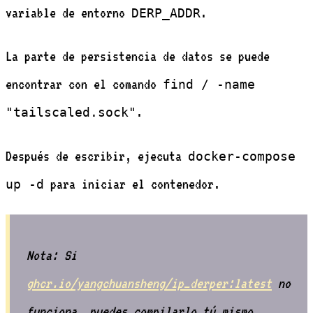
variable de entorno
.
DERP_ADDR
La parte de persistencia de datos se puede
encontrar con el comando
find / -name
.
"tailscaled.sock"
Después de escribir, ejecuta
docker-compose
para iniciar el contenedor.
up -d
Nota: Si
ghcr.io/yangchuansheng/ip_derper:latest
no
funciona, puedes compilarlo tú mismo