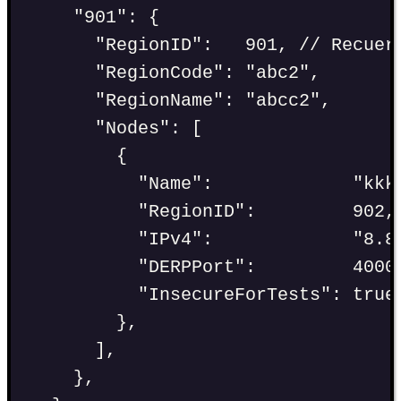
"
901
"
:
 {
"
RegionID
"
:
901
, 
// Recuer
"
RegionCode
"
:
"
abc2
"
,
"
RegionName
"
:
"
abcc2
"
,
"
Nodes
"
:
 [
{
"
Name
"
:
"
kkk
"
RegionID
"
:
902
,
"
IPv4
"
:
"
8.8
"
DERPPort
"
:
4000
"
InsecureForTests
"
:
true
},
],
},