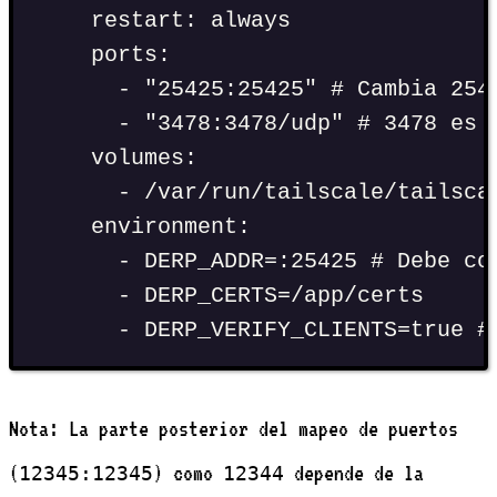
restart
:
always
ports
:
-
"
25425:25425
"
# Cambia 254
-
"
3478:3478/udp
"
# 3478 es 
volumes
:
-
/var/run/tailscale/tailsca
environment
:
-
DERP_ADDR=:25425
# Debe co
-
DERP_CERTS=/app/certs
-
DERP_VERIFY_CLIENTS=true
#
Nota: La parte posterior del mapeo de puertos
(
) como
depende de la
12345:12345
12344