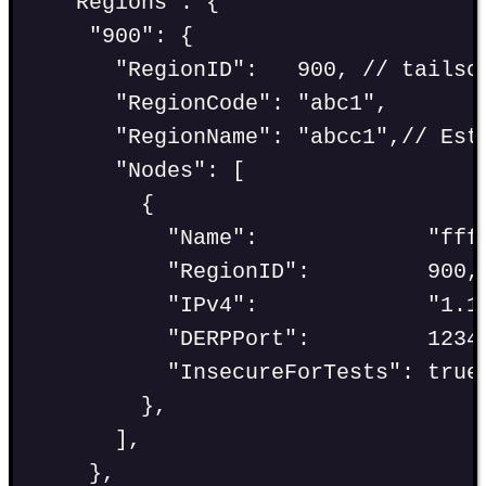
"
Regions
"
:
 {
"
900
"
:
 {
"
RegionID
"
:
900
, 
// tailsc
"
RegionCode
"
:
"
abc1
"
,
"
RegionName
"
:
"
abcc1
"
,
// Est
"
Nodes
"
:
 [
{
"
Name
"
:
"
fff
"
RegionID
"
:
900
,
"
IPv4
"
:
"
1.1
"
DERPPort
"
:
1234
"
InsecureForTests
"
:
true
},
],
},