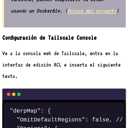
usando un Dockerfile. (
Enlace del proyecto
)
Configuración de Tailscale Console
Ve a la consola web de Tailscale, entra en la
interfaz de edición ACL e inserta el siguiente
texto.
"
derpMap
"
:
 {
"
OmitDefaultRegions
"
:
false
, 
// 