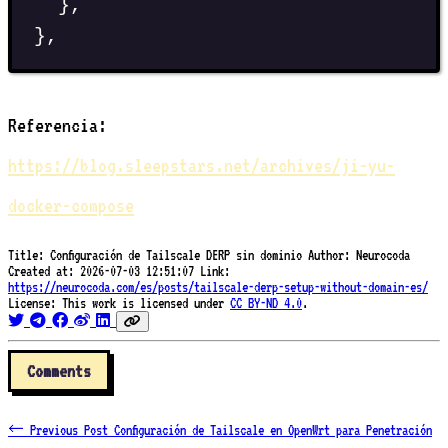
},
},
Referencia:
https://blog.sleepstars.net/archives/ji-yu-
docker-compose
Title:
Configuración de Tailscale DERP sin dominio
Author:
Neurocoda
Created at:
2026-07-03 12:51:07
Link:
https://neurocoda.com/es/posts/tailscale-derp-setup-without-domain-es/
License:
This work is licensed under
CC BY-ND 4.0
.
Comments
← Previous Post
Configuración de Tailscale en OpenWrt para Penetración