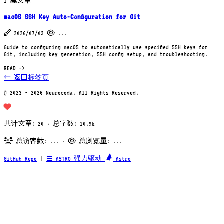
1 篇文章
macOS SSH Key Auto-Configuration for Git
2026/07/03
...
Guide to configuring macOS to automatically use specified SSH keys for
Git, including key generation, SSH config setup, and troubleshooting.
READ ->
← 返回标签页
© 2023 - 2026 Neurocoda. All Rights Reserved.
共计文章: 20 · 总字数: 10.9k
总访客数:
...
·
总浏览量:
...
GitHub Repo
|
由 ASTRO 强力驱动
Astro