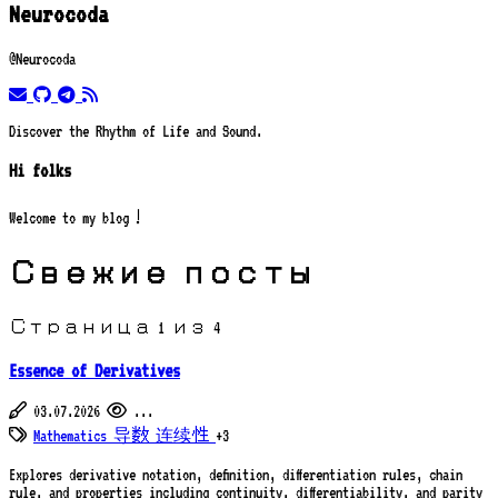
Neurocoda
@Neurocoda
email
github
telegram
rss
Discover the Rhythm of Life and Sound.
Hi folks
Welcome to my blog！
Свежие посты
Страница 1 из 4
Essence of Derivatives
03.07.2026
...
Mathematics
导数
连续性
+3
Explores derivative notation, definition, differentiation rules, chain
rule, and properties including continuity, differentiability, and parity