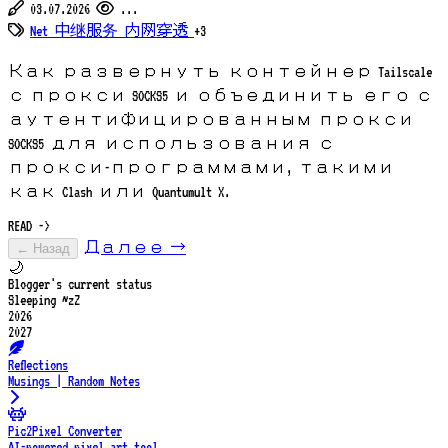
03.07.2026
...
Net
中继服务
内网穿透
+3
Как развернуть контейнер Tailscale
с прокси SOCKS5 и объединить его с
аутентифицированным прокси
SOCKS5 для использования с
прокси-программами, такими
как Clash или Quantumult X.
READ ->
Далее →
← Назад
🌙
Blogger's current status
Sleeping ~zZ
2026
2027
Reflections
Musings | Random Notes
Pic2Pixel Converter
AI-powered pixel art tool.