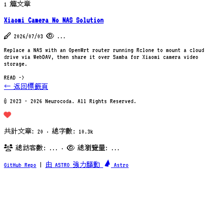
1 篇文章
Xiaomi Camera No NAS Solution
2026/07/03
...
Replace a NAS with an OpenWrt router running Rclone to mount a cloud
drive via WebDAV, then share it over Samba for Xiaomi camera video
storage.
READ ->
← 返回標籤頁
© 2023 - 2026 Neurocoda. All Rights Reserved.
共計文章: 20 · 總字數: 10.3k
總訪客數:
...
·
總瀏覽量:
...
GitHub Repo
|
由 ASTRO 強力驅動
Astro