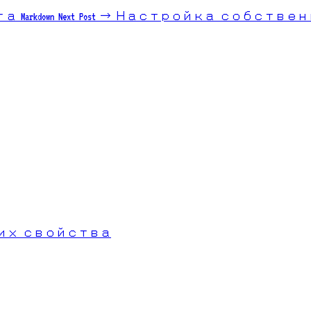
arkdown
Next Post →
Настройка собственн
их свойства