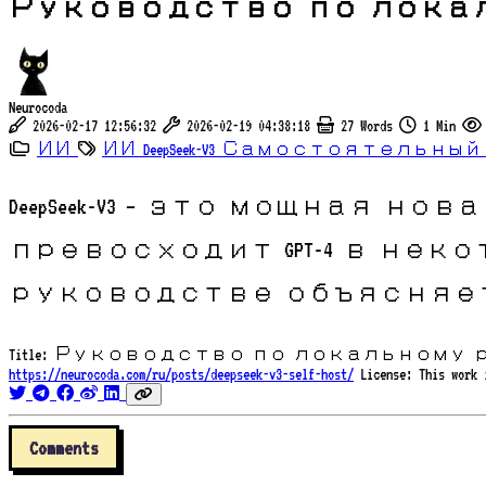
Руководство по локальн
Neurocoda
2026-02-17 12:56:32
2026-02-19 04:38:18
27 Words
1 Min
ИИ
ИИ
DeepSeek-V3
Самостоятельный
DeepSeek-V3 — это мощная н
превосходит GPT-4 в не
руководстве объясняет
Title:
Руководство по локальному разв
https://neurocoda.com/ru/posts/deepseek-v3-self-host/
License:
This work
Comments