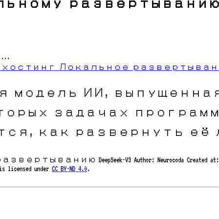
ому развертыванию Deep
...
 хостинг
Локальное развертыва
овая модель ИИ, выпущенная
которых задачах програм
ся, как развернуть её 
ертыванию DeepSeek-V3
Author:
Neurocoda
Created at:
 is licensed under
CC BY-ND 4.0
.