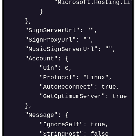
"
Microsoft.Hosting.Lif
}
},
"
SignServerUrl
"
:
""
,
"
SignProxyUrl
"
:
""
,
"
MusicSignServerUrl
"
:
""
,
"
Account
"
:
 {
"
Uin
"
:
0
,
"
Protocol
"
:
"
Linux
"
,
"
AutoReconnect
"
:
true
,
"
GetOptimumServer
"
:
true
},
"
Message
"
:
 {
"
IgnoreSelf
"
:
true
,
"
StringPost
"
:
false