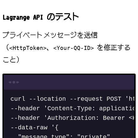
Lagrange API のテスト
プライベートメッセージを送信
（
、
を修正する
<HttpToken>
<Your-QQ-ID>
こと）
Terminal window
curl
--location
--request
POST
'
ht
--header 
'
Content-Type: applicatio
--header 
'
Authorization: Bearer <H
--data-raw 
'
{
"message_type": "private",