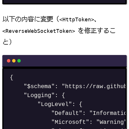
以下の内容に変更（
、
<HttpToken>
を修正するこ
<ReverseWebSocketToken>
と）
{
"
$schema
"
:
"
https://raw.github
"
Logging
"
:
 {
"
LogLevel
"
:
 {
"
Default
"
:
"
Informatio
"
Microsoft
"
:
"
Warning
"