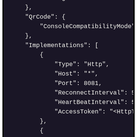
},
"
QrCode
"
:
 {
"
ConsoleCompatibilityMode
"
},
"
Implementations
"
:
 [
{
"
Type
"
:
"
Http
"
,
"
Host
"
:
"
*
"
,
"
Port
"
:
8081
,
"
ReconnectInterval
"
:
5
"
HeartBeatInterval
"
:
5
"
AccessToken
"
:
"
<HttpT
},
{