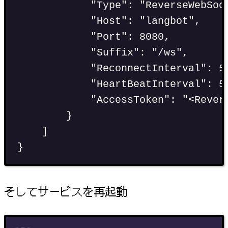
"
Type
"
:
"
ReverseWebSoc
"
Host
"
:
"
langbot
"
,
"
Port
"
:
8080
,
"
Suffix
"
:
"
/ws
"
,
"
ReconnectInterval
"
:
5
"
HeartBeatInterval
"
:
5
"
AccessToken
"
:
"
<Rever
}
]
}
そしてサービスを再起動