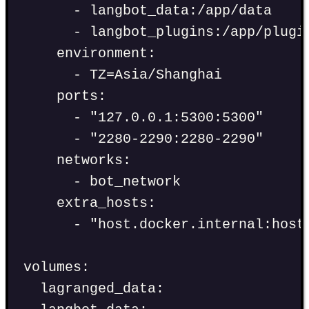
-
langbot_data:/app/data
-
langbot_plugins:/app/plugi
environment
:
-
TZ=Asia/Shanghai
ports
:
-
"
127.0.0.1:5300:5300
"
-
"
2280-2290:2280-2290
"
networks
:
-
bot_network
extra_hosts
:
-
"
host.docker.internal:host
volumes
:
lagranged_data
: