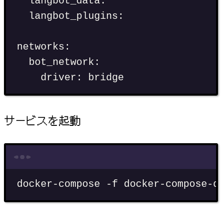
langbot_data
:
langbot_plugins
:
networks
:
bot_network
:
driver
:
bridge
サービスを起動
Terminal window
docker-compose
-f
docker-compose-q