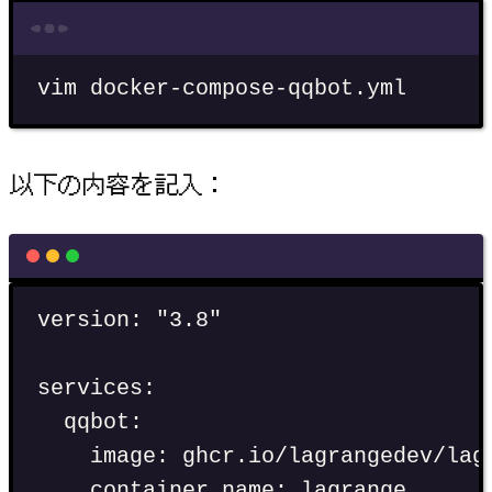
Terminal window
vim
docker-compose-qqbot.yml
以下の内容を記入：
version
:
"
3.8
"
services
:
qqbot
:
image
:
ghcr.io/lagrangedev/lag
container_name
:
lagrange