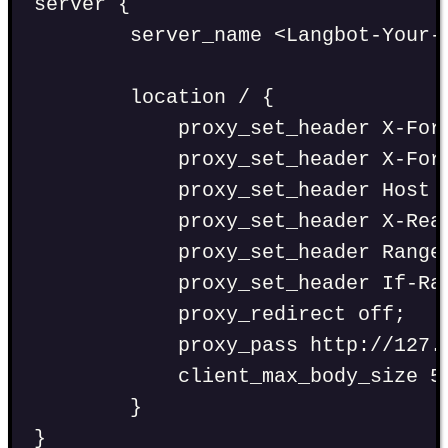
server {
server_name <Langbot-Your-
location / {
proxy_set_header X-For
proxy_set_header X-For
proxy_set_header Host 
proxy_set_header X-Rea
proxy_set_header Range
proxy_set_header If-Ra
proxy_redirect off;
proxy_pass http://127.
client_max_body_size 5
}
}