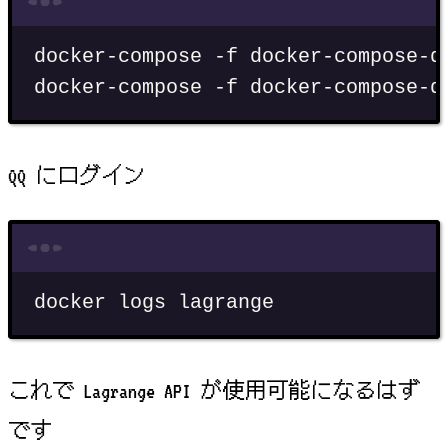
Terminal window
docker-compose
-f
docker-compose-q
docker-compose
-f
docker-compose-q
QQ にログイン
Terminal window
docker
logs
lagrange
これで Lagrange API が使用可能になるはず
です