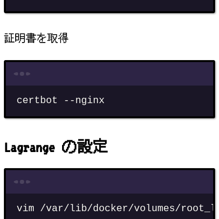
証明書を取得
Terminal window
certbot
--nginx
Lagrange の設定
Terminal window
vim
/var/lib/docker/volumes/root_l