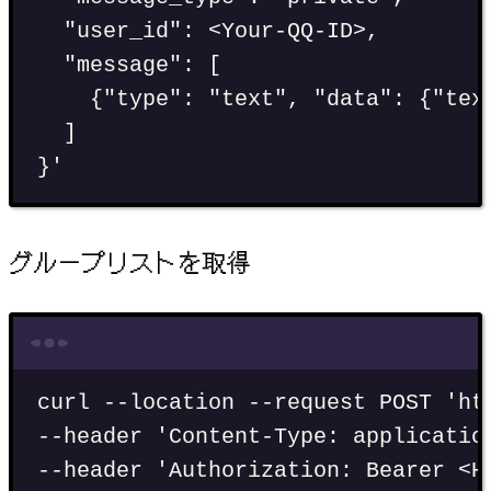
"user_id": <Your-QQ-ID>,
"message": [
{"type": "text", "data": {"tex
]
}
'
グループリストを取得
Terminal window
curl
--location
--request
POST
'
ht
--header 
'
Content-Type: applicatio
--header 
'
Authorization: Bearer <H