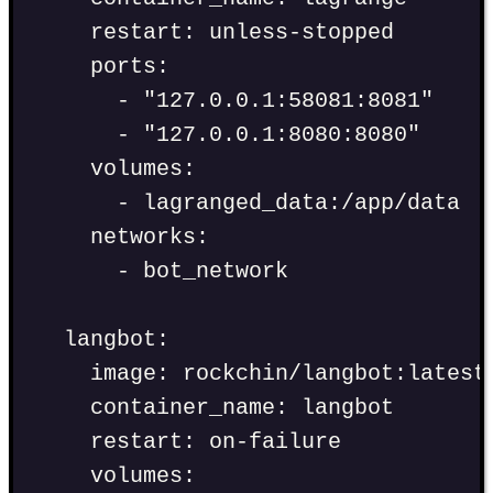
restart
:
unless-stopped
ports
:
-
"
127.0.0.1:58081:8081
"
-
"
127.0.0.1:8080:8080
"
volumes
:
-
lagranged_data:/app/data
networks
:
-
bot_network
langbot
:
image
:
rockchin/langbot:latest
container_name
:
langbot
restart
:
on-failure
volumes
: